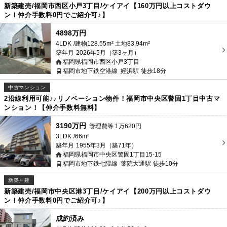
新築建売/福岡市西区小戸3丁目/ケイアイ【160万円以上コストダウ
ン！仲介手数料0円でご紹介可♪】
4898万円
4LDK
建物128.55m² 土地83.94m²
築年月
2026年5月（築3ヶ月）
福岡県福岡市西区小戸3丁目
福岡市地下鉄空港線
姪浜駅
徒歩18分
中古マンション
2沿線利用可能♪♪リノベーション物件！福岡市中央区警固1丁目中古マ
ンション！【仲介手数料無料】
3190万円
管理費等
1
万
620
円
3LDK
66m²
築年月
1955年3月（築71年）
福岡県福岡市中央区警固1丁目15-15
福岡市地下鉄七隈線
薬院大通駅
徒歩10分
新築戸建
新築建売/福岡市中央区港3丁目/ケイアイ【200万円以上コストダウ
ン！仲介手数料0円でご紹介可♪】
成約済み