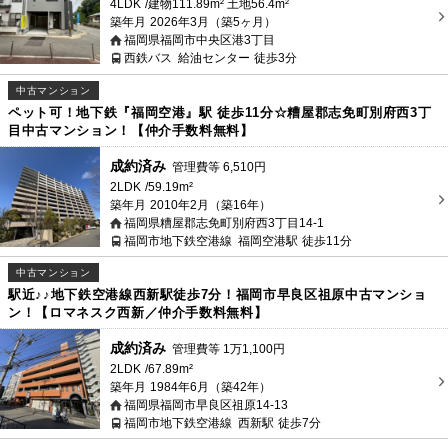
4LDK
建物111.89m² 土地56.4m²
築年月
2026年3月（築5ヶ月）
福岡県福岡市中央区港3丁目
西鉄バス
給油センター
徒歩3分
中古マンション
ペット可！地下鉄『福岡空港』駅 徒歩11分☆糟屋郡志免町別府西3丁
目中古マンション！【仲介手数料無料】
成約済み
管理費等
6,510
円
2LDK
59.19m²
築年月
2010年2月（築16年）
福岡県糟屋郡志免町別府西3丁目14-1
福岡市地下鉄空港線
福岡空港駅
徒歩11分
中古マンション
駅近♪♪地下鉄空港線西新駅徒歩7分！福岡市早良区祖原中古マンショ
ン！【ロマネスク西新／仲介手数料無料】
成約済み
管理費等
1
万
1,100
円
2LDK
67.89m²
築年月
1984年6月（築42年）
福岡県福岡市早良区祖原14-13
福岡市地下鉄空港線
西新駅
徒歩7分