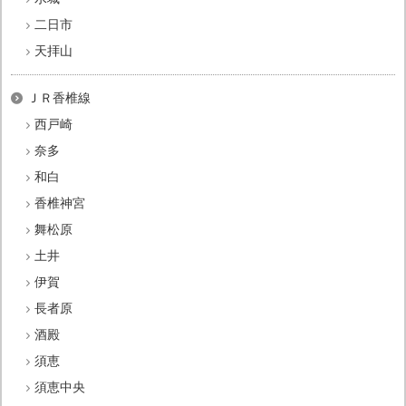
二日市
天拝山
ＪＲ香椎線
西戸崎
奈多
和白
香椎神宮
舞松原
土井
伊賀
長者原
酒殿
須恵
須恵中央