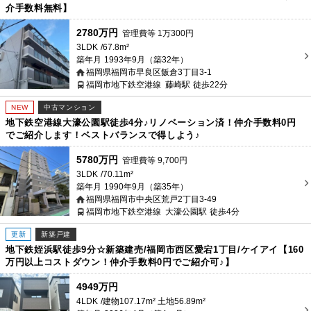
介手数料無料】
2780万円
管理費等
1
万
300
円
3LDK
67.8m²
築年月
1993年9月（築32年）
福岡県福岡市早良区飯倉3丁目3-1
福岡市地下鉄空港線
藤崎駅
徒歩22分
NEW
中古マンション
地下鉄空港線大濠公園駅徒歩4分♪リノベーション済！仲介手数料0円
でご紹介します！ベストバランスで得しよう♪
5780万円
管理費等
9,700
円
3LDK
70.11m²
築年月
1990年9月（築35年）
福岡県福岡市中央区荒戸2丁目3-49
福岡市地下鉄空港線
大濠公園駅
徒歩4分
更新
新築戸建
地下鉄姪浜駅徒歩9分☆新築建売/福岡市西区愛宕1丁目/ケイアイ【160
万円以上コストダウン！仲介手数料0円でご紹介可♪】
4949万円
4LDK
建物107.17m² 土地56.89m²