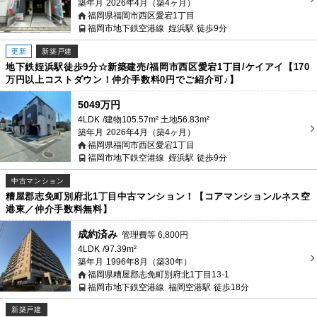
築年月
2026年4月（築4ヶ月）
福岡県福岡市西区愛宕1丁目
福岡市地下鉄空港線
姪浜駅
徒歩9分
更新
新築戸建
地下鉄姪浜駅徒歩9分☆新築建売/福岡市西区愛宕1丁目/ケイアイ【170
万円以上コストダウン！仲介手数料0円でご紹介可♪】
5049万円
4LDK
建物105.57m² 土地56.83m²
築年月
2026年4月（築4ヶ月）
福岡県福岡市西区愛宕1丁目
福岡市地下鉄空港線
姪浜駅
徒歩9分
中古マンション
糟屋郡志免町別府北1丁目中古マンション！【コアマンションルネス空
港東／仲介手数料無料】
成約済み
管理費等
6,800
円
4LDK
97.39m²
築年月
1996年8月（築30年）
福岡県糟屋郡志免町別府北1丁目13-1
福岡市地下鉄空港線
福岡空港駅
徒歩18分
新築戸建