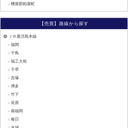
糟屋郡粕屋町
【売買】路線から探す
ＪＲ鹿児島本線
福間
千鳥
福工大前
千早
吉塚
博多
竹下
笹原
南福岡
春日
水城