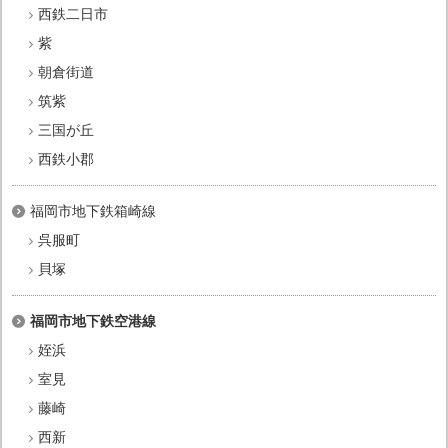
西鉄二日市
紫
朝倉街道
筑紫
三国が丘
西鉄小郡
福岡市地下鉄箱崎線
呉服町
貝塚
福岡市地下鉄空港線
姪浜
室見
藤崎
西新