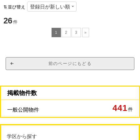
並び替え
26
件
1
2
3
»
前のページにもどる
掲載物件数
441
件
一般公開物件
学区から探す