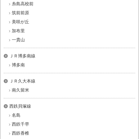
糸島高校前
筑前前原
美咲が丘
加布里
一貴山
ＪＲ博多南線
博多南
ＪＲ久大本線
南久留米
西鉄貝塚線
名島
西鉄千早
西鉄香椎