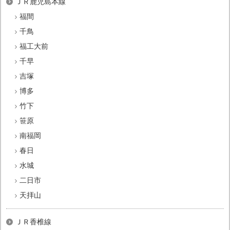
ＪＲ鹿児島本線
福間
千鳥
福工大前
千早
吉塚
博多
竹下
笹原
南福岡
春日
水城
二日市
天拝山
ＪＲ香椎線