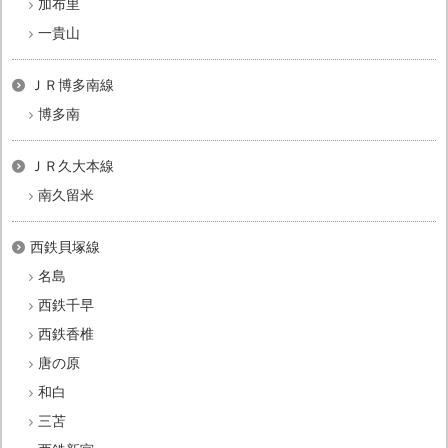
加布里
一貴山
ＪＲ博多南線
博多南
ＪＲ久大本線
南久留米
西鉄貝塚線
名島
西鉄千早
西鉄香椎
唐の原
和白
三苫