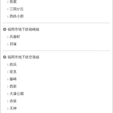
筑紫
三国が丘
西鉄小郡
福岡市地下鉄箱崎線
呉服町
貝塚
福岡市地下鉄空港線
姪浜
室見
藤崎
西新
大濠公園
赤坂
天神