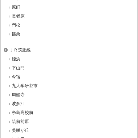
原町
長者原
門松
篠栗
ＪＲ筑肥線
姪浜
下山門
今宿
九大学研都市
周船寺
波多江
糸島高校前
筑前前原
美咲が丘