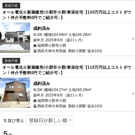
新築戸建
オール電化☆新築建売/小郡市小郡/東栄住宅【120万円以上コストダウ
ン！仲介手数料0円でご紹介可♪】
成約済み
4LDK
建物104.69m² 土地165.28m²
築年月
2025年9月（築11ヶ月）
福岡県小郡市小郡
西鉄天神大牟田線
西鉄小郡駅
徒歩10分
新築戸建
オール電化☆新築建売/小郡市小郡/東栄住宅【110万円以上コストダウ
ン！仲介手数料0円でご紹介可♪】
成約済み
4LDK
建物104.27m² 土地165.28m²
築年月
2025年9月（築11ヶ月）
福岡県小郡市小郡
西鉄天神大牟田線
西鉄小郡駅
徒歩10分
並び替え
5