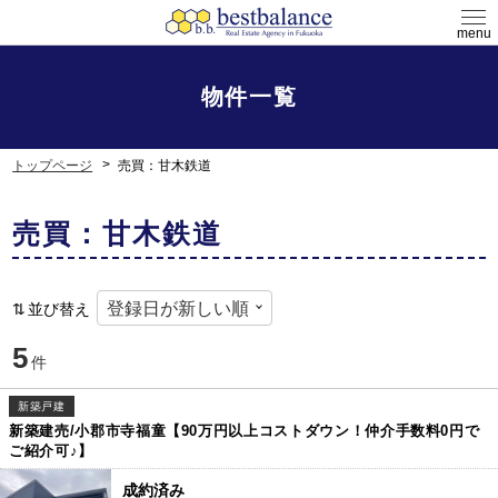
menu
物件一覧
トップページ
売買：甘木鉄道
売買：甘木鉄道
並び替え
5
件
新築戸建
新築建売/小郡市寺福童【90万円以上コストダウン！仲介手数料0円で
ご紹介可♪】
成約済み