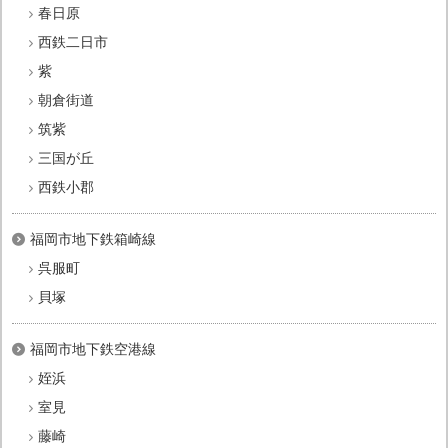
春日原
西鉄二日市
紫
朝倉街道
筑紫
三国が丘
西鉄小郡
福岡市地下鉄箱崎線
呉服町
貝塚
福岡市地下鉄空港線
姪浜
室見
藤崎