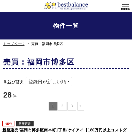
menu
物件一覧
トップページ
売買：福岡市博多区
売買：福岡市博多区
並び替え
28
件
1
2
3
»
NEW
新築戸建
新築建売/福岡市博多区南本町1丁目/ケイアイ【180万円以上コストダ