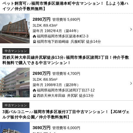
ペット飼育可♪♪福岡市博多区築港本町中古マンション！【ふよう港ハ
イツ／仲介手数料無料】
2890万円
管理費等
5,690
円
3LDK
69.43m²
築年月
1982年4月（築44年）
福岡県福岡市博多区築港本町2-3
福岡市地下鉄箱崎線
呉服町駅
徒歩14分
中古マンション
西鉄天神大牟田線井尻駅徒歩13分♪福岡市博多区諸岡3丁目！仲介手数
料無料で購入できる中古マンション！
2690万円
管理費等
4,700
円
3LDK
66.95m²
築年月
1998年3月（築28年）
福岡県福岡市博多区諸岡3丁目27-12
西鉄天神大牟田線
井尻駅
徒歩13分
中古マンション
3面バルコニー♪♪福岡市博多区板付3丁目中古マンション！【JGMヴェ
ルデ板付中央公園／仲介手数料無料】
3690万円
管理費等
6,000
円