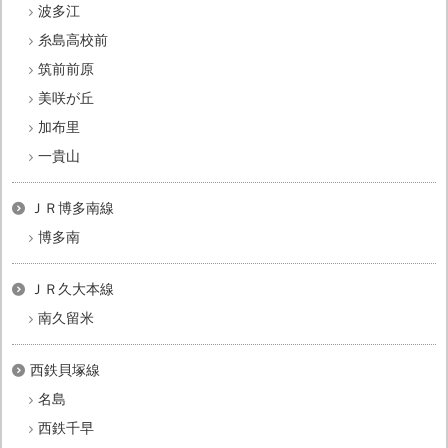
波多江
糸島高校前
筑前前原
美咲が丘
加布里
一貴山
ＪＲ博多南線
博多南
ＪＲ久大本線
南久留米
西鉄貝塚線
名島
西鉄千早