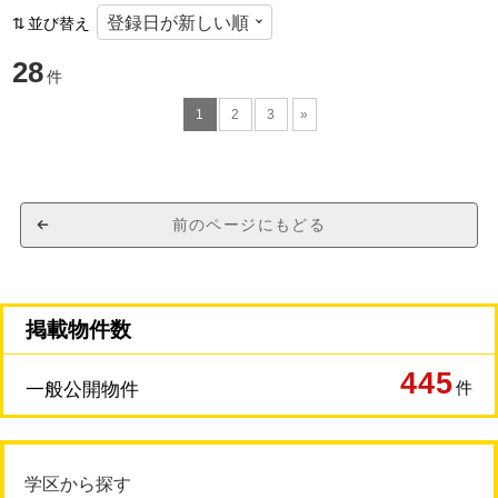
並び替え
28
件
1
2
3
»
前のページにもどる
掲載物件数
445
件
一般公開物件
学区から探す