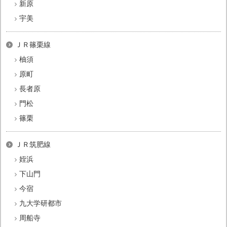
新原
宇美
ＪＲ篠栗線
柚須
原町
長者原
門松
篠栗
ＪＲ筑肥線
姪浜
下山門
今宿
九大学研都市
周船寺