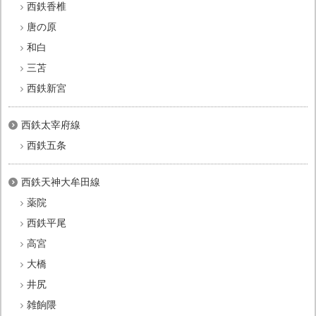
西鉄香椎
唐の原
和白
三苫
西鉄新宮
西鉄太宰府線
西鉄五条
西鉄天神大牟田線
薬院
西鉄平尾
高宮
大橋
井尻
雑餉隈