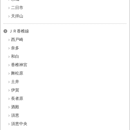
二日市
天拝山
ＪＲ香椎線
西戸崎
奈多
和白
香椎神宮
舞松原
土井
伊賀
長者原
酒殿
須恵
須恵中央