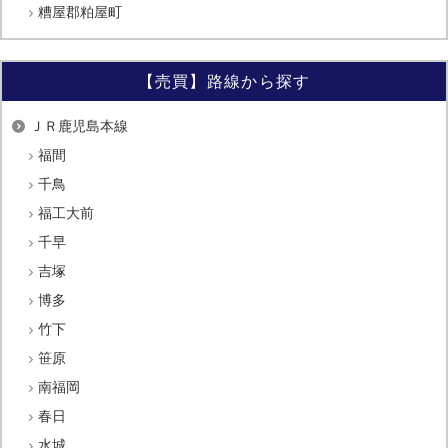
糟屋郡粕屋町
【売買】路線から探す
ＪＲ鹿児島本線
福間
千鳥
福工大前
千早
吉塚
博多
竹下
笹原
南福岡
春日
水城