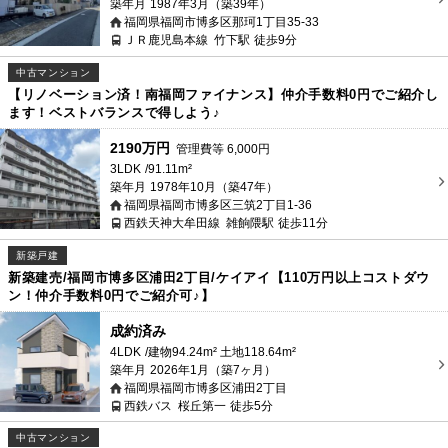
築年月
1987年3月（築39年）
福岡県福岡市博多区那珂1丁目35-33
ＪＲ鹿児島本線
竹下駅
徒歩9分
中古マンション
【リノベーション済！南福岡ファイナンス】仲介手数料0円でご紹介し
ます！ベストバランスで得しよう♪
2190万円
管理費等
6,000
円
3LDK
91.11m²
築年月
1978年10月（築47年）
福岡県福岡市博多区三筑2丁目1-36
西鉄天神大牟田線
雑餉隈駅
徒歩11分
新築戸建
新築建売/福岡市博多区浦田2丁目/ケイアイ【110万円以上コストダウ
ン！仲介手数料0円でご紹介可♪】
成約済み
4LDK
建物94.24m² 土地118.64m²
築年月
2026年1月（築7ヶ月）
福岡県福岡市博多区浦田2丁目
西鉄バス
桜丘第一
徒歩5分
中古マンション