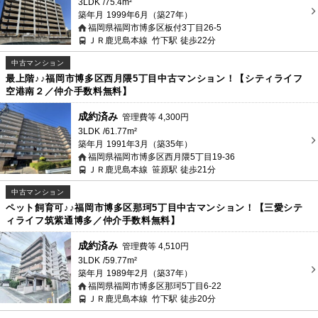
3LDK
75.4m²
築年月
1999年6月（築27年）
福岡県福岡市博多区板付3丁目26-5
ＪＲ鹿児島本線
竹下駅
徒歩22分
中古マンション
最上階♪♪福岡市博多区西月隈5丁目中古マンション！【シティライフ
空港南２／仲介手数料無料】
成約済み
管理費等
4,300
円
3LDK
61.77m²
築年月
1991年3月（築35年）
福岡県福岡市博多区西月隈5丁目19-36
ＪＲ鹿児島本線
笹原駅
徒歩21分
中古マンション
ペット飼育可♪♪福岡市博多区那珂5丁目中古マンション！【三愛シテ
ィライフ筑紫通博多／仲介手数料無料】
成約済み
管理費等
4,510
円
3LDK
59.77m²
築年月
1989年2月（築37年）
福岡県福岡市博多区那珂5丁目6-22
ＪＲ鹿児島本線
竹下駅
徒歩20分