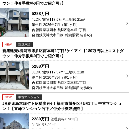
ウン！仲介手数料0円でご紹介可♪】
5288万円
4LDK
建物117.57m² 土地86.21m²
築年月
2026年7月（築1ヶ月）
福岡県福岡市博多区南本町1丁目
西鉄天神大牟田線
雑餉隈駅
徒歩6分
NEW
新築戸建
新築建売/福岡市博多区南本町1丁目/ケイアイ【180万円以上コストダ
ウン！仲介手数料0円でご紹介可♪】
5288万円
3LDK
建物117.57m² 土地86.21m²
築年月
2026年7月（築1ヶ月）
福岡県福岡市博多区南本町1丁目
西鉄天神大牟田線
雑餉隈駅
徒歩6分
NEW
中古マンション
JR鹿児島本線竹下駅徒歩9分！福岡市博多区那珂1丁目中古マンショ
ン！【東峰マンション竹下／仲介手数料無料】
2280万円
管理費等
8,983
円
3LDK
76.89m²