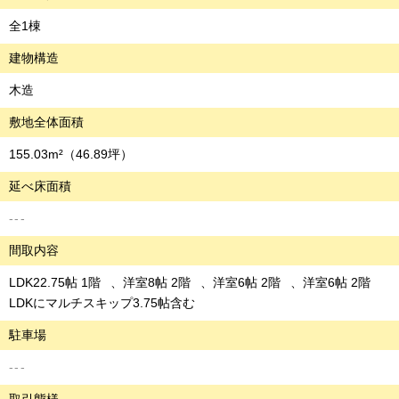
全1棟
建物構造
木造
敷地全体面積
155.03m²
（46.89坪）
延べ床面積
---
間取内容
LDK22.75帖 1階
洋室8帖 2階
洋室6帖 2階
洋室6帖 2階
LDKにマルチスキップ3.75帖含む
駐車場
---