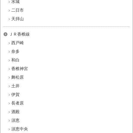
水城
二日市
天拝山
ＪＲ香椎線
西戸崎
奈多
和白
香椎神宮
舞松原
土井
伊賀
長者原
酒殿
須恵
須恵中央