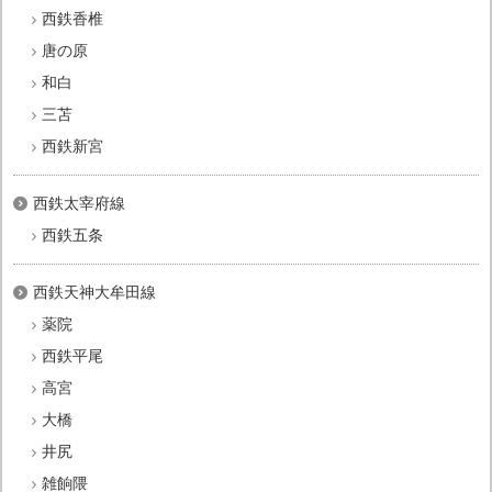
西鉄香椎
唐の原
和白
三苫
西鉄新宮
西鉄太宰府線
西鉄五条
西鉄天神大牟田線
薬院
西鉄平尾
高宮
大橋
井尻
雑餉隈