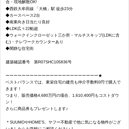
合・現地解散OK!
◆
西鉄大牟田線 「大橋」駅 徒歩23分
◆カースペース2台
◆南東向き日当たり良好
◆LDK広々22帖超
◆
ウォークインクローゼット三か所・マルチスキップ(LDKに含
む)・テレワークカウンターあり
◆
閑静な住宅街
建築確認番号
第R07SHC105836号
ーーーーーーーーーーーーーーーーーーーーーーー★
ベストバランスでは、東栄住宅の建売も仲介手数料0円で購入で
きます！
つまり、販売価格4,680万円の場合、1,610,400円もコストダウ
ン！
さらに商品券もプレゼントします♪
＊SUUMOやHOME'S、ヤフー不動産で他に気になる物件がござ
いましたらお気軽にご相談ください！