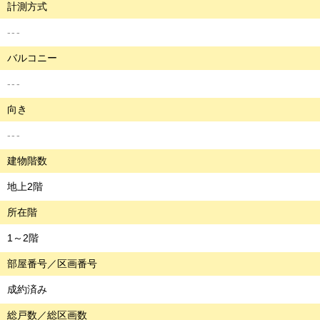
計測方式
---
バルコニー
---
向き
---
建物階数
地上2階
所在階
1～2階
部屋番号／区画番号
成約済み
総戸数／総区画数