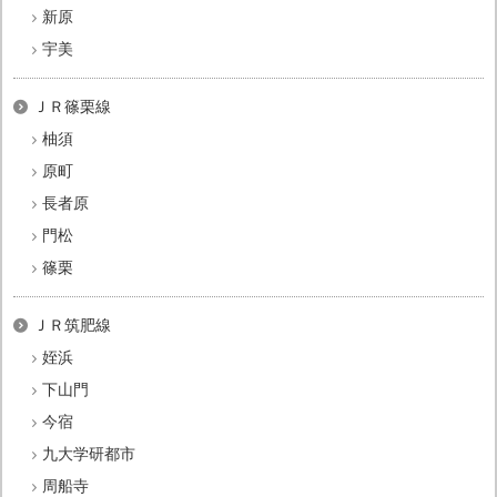
新原
宇美
ＪＲ篠栗線
柚須
原町
長者原
門松
篠栗
ＪＲ筑肥線
姪浜
下山門
今宿
九大学研都市
周船寺