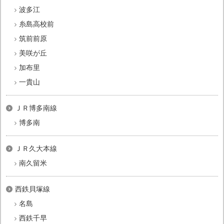
波多江
糸島高校前
筑前前原
美咲が丘
加布里
一貴山
ＪＲ博多南線
博多南
ＪＲ久大本線
南久留米
西鉄貝塚線
名島
西鉄千早