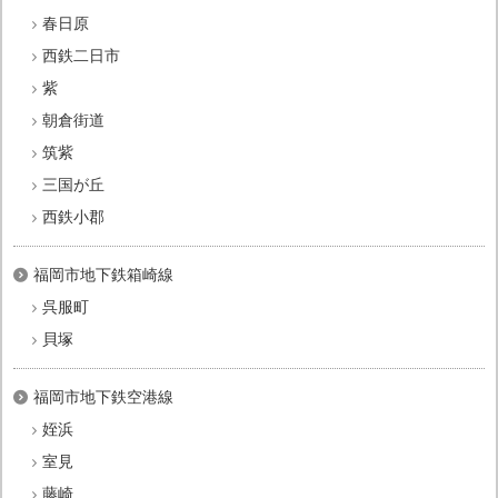
春日原
西鉄二日市
紫
朝倉街道
筑紫
三国が丘
西鉄小郡
福岡市地下鉄箱崎線
呉服町
貝塚
福岡市地下鉄空港線
姪浜
室見
藤崎