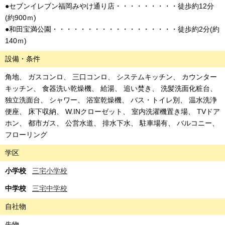
●セブンイレブン福岡みやけ通り店・・・・・・・・・徒歩約12分
(約900ｍ)
●和田宝満公園・・・・・・・・・・・・・・・・・・徒歩約2分(約
140ｍ)
設備・条件
角地
ガスコンロ
三口コンロ
システムキッチン
カウンター
キッチン
食器洗い乾燥機
給湯
追い焚き
洗髪洗面化粧台
独立洗面台
シャワー
浴室乾燥機
バス・トイレ別
温水洗浄
便座
床下収納
W.INクローゼット
室内洗濯機置き場
TVドア
ホン
都市ガス
公営水道
排水下水
駐車場有
バルコニー
フローリング
学区
小学校
三宅小学校
中学校
三宅中学校
自社物
先物