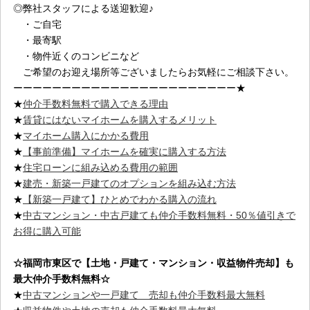
◎弊社スタッフによる送迎歓迎♪
・ご自宅
・最寄駅
・物件近くのコンビニなど
ご希望のお迎え場所等ございましたらお気軽にご相談下さい。
ーーーーーーーーーーーーーーーーーーーーーーー★
★
仲介手数料無料で購入できる理由
★
賃貸にはないマイホームを購入するメリット
★
マイホーム購入にかかる費用
★
【事前準備】マイホームを確実に購入する方法
★
住宅ローンに組み込める費用の範囲
★
建売・新築一戸建てのオプションを組み込む方法
★
【新築一戸建て】ひとめでわかる購入の流れ
★
中古マンション・中古戸建ても仲介手数料無料・50％値引きで
お得に購入可能
☆福岡市東区
で【土地・戸建て・マンション・収益物件売却】も
最大仲介手数料無料☆
★
中古マンションや一戸建て 売却も仲介手数料最大無料