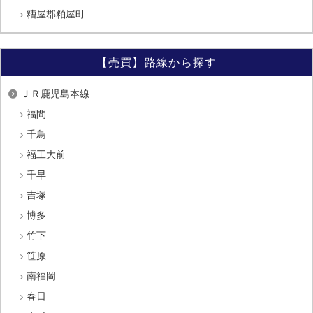
糟屋郡粕屋町
【売買】路線から探す
ＪＲ鹿児島本線
福間
千鳥
福工大前
千早
吉塚
博多
竹下
笹原
南福岡
春日