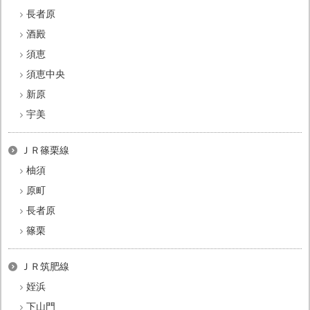
長者原
酒殿
須恵
須恵中央
新原
宇美
ＪＲ篠栗線
柚須
原町
長者原
篠栗
ＪＲ筑肥線
姪浜
下山門