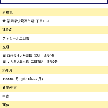
所在地
福岡県筑紫野市紫1丁目13-1
建物名
ファミール二日市
交通
西鉄天神大牟田線
紫駅
徒歩4分
ＪＲ鹿児島本線
二日市駅
徒歩9分
築年月
1995年2月（築31年6ヶ月）
新築/中古
中古
面積