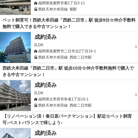
福岡県筑紫野市紫1丁目3-11
西鉄天神大牟田線
紫駅
ペット飼育可！西鉄大牟田線「西鉄二日市」駅 徒歩9分☆仲介手数料
無料で購入できる中古マンション！
成約済み
3LDK
福岡県筑紫野市二日市北2丁目16-1
西鉄天神大牟田線
西鉄二日市駅
西鉄大牟田線「西鉄二日市」駅 徒歩10分☆仲介手数料無料で購入で
きる中古マンション！
成約済み
3LDK
福岡県太宰府市朱雀1丁目10-1
西鉄天神大牟田線
西鉄二日市駅
【リノベーション済！春日原パークマンション】駅近☆ペット飼育
可♪ベストバランスで得しよう♪
成約済み