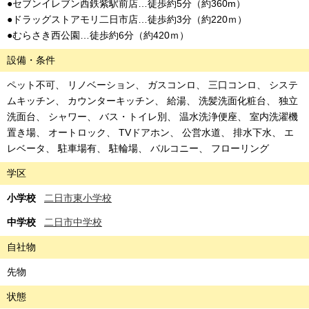
●セブンイレブン西鉄紫駅前店…徒歩約5分（約360m）
●ドラッグストアモリ二日市店…徒歩約3分（約220ｍ）
●むらさき西公園…徒歩約6分（約420ｍ）
設備・条件
ペット不可
リノベーション
ガスコンロ
三口コンロ
システ
ムキッチン
カウンターキッチン
給湯
洗髪洗面化粧台
独立
洗面台
シャワー
バス・トイレ別
温水洗浄便座
室内洗濯機
置き場
オートロック
TVドアホン
公営水道
排水下水
エ
レベータ
駐車場有
駐輪場
バルコニー
フローリング
学区
小学校
二日市東小学校
中学校
二日市中学校
自社物
先物
状態