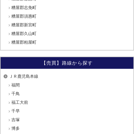
糟屋郡志免町
糟屋郡須惠町
糟屋郡新宮町
糟屋郡久山町
糟屋郡粕屋町
【売買】路線から探す
ＪＲ鹿児島本線
福間
千鳥
福工大前
千早
吉塚
博多