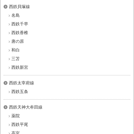
西鉄貝塚線
名島
西鉄千早
西鉄香椎
唐の原
和白
三苫
西鉄新宮
西鉄太宰府線
西鉄五条
西鉄天神大牟田線
薬院
西鉄平尾
高宮