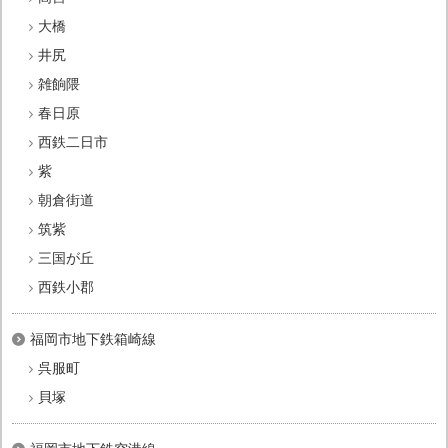
大橋
井尻
雑餉隈
春日原
西鉄二日市
紫
朝倉街道
筑紫
三国が丘
西鉄小郡
福岡市地下鉄箱崎線
呉服町
貝塚