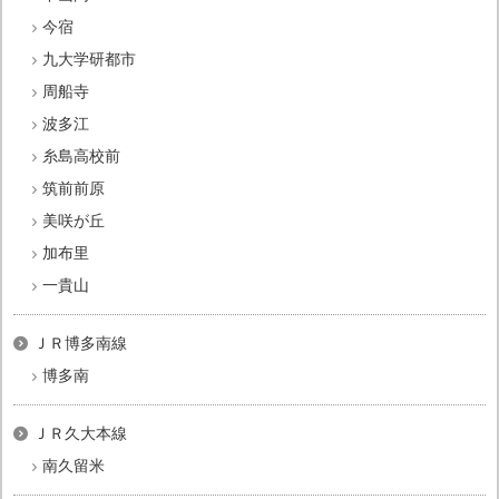
今宿
九大学研都市
周船寺
波多江
糸島高校前
筑前前原
美咲が丘
加布里
一貴山
ＪＲ博多南線
博多南
ＪＲ久大本線
南久留米