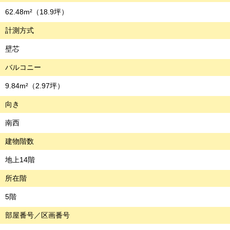
62.48m²
（18.9坪）
計測方式
壁芯
バルコニー
9.84m²
（2.97坪）
向き
南西
建物階数
地上14階
所在階
5階
部屋番号／区画番号