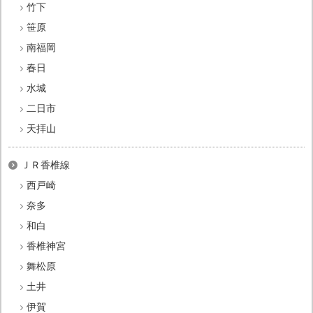
竹下
笹原
南福岡
春日
水城
二日市
天拝山
ＪＲ香椎線
西戸崎
奈多
和白
香椎神宮
舞松原
土井
伊賀