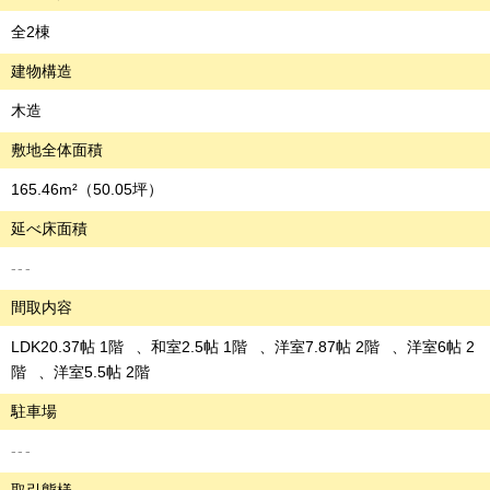
全2棟
建物構造
木造
敷地全体面積
165.46m²
（50.05坪）
延べ床面積
---
間取内容
LDK20.37帖 1階
和室2.5帖 1階
洋室7.87帖 2階
洋室6帖 2
階
洋室5.5帖 2階
駐車場
---