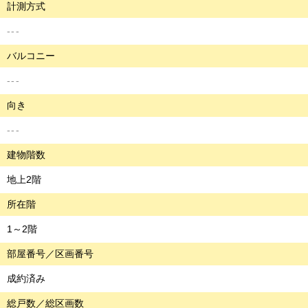
計測方式
---
バルコニー
---
向き
---
建物階数
地上2階
所在階
1～2階
部屋番号／区画番号
成約済み
総戸数／総区画数