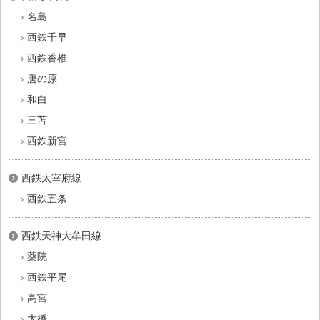
名島
西鉄千早
西鉄香椎
唐の原
和白
三苫
西鉄新宮
西鉄太宰府線
西鉄五条
西鉄天神大牟田線
薬院
西鉄平尾
高宮
大橋