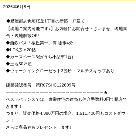
2026年6月8日
◆糟屋郡
志免町桜丘1
丁目の新築一戸建て
【現地ご案内可能です♪】お気軽にお問合せ下さいませ。現地集
合・現地解散OK!
◆
西鉄バス「桜丘第一」停 徒歩4分
◆LDK広々20帖
◆カースペース
3台(うち小型車1台)
◆土地50坪超
◆
ウォークインクローゼット3箇所・マルチスキップあり
建築確認番号
第R07SHC122899号
ーーーーーーーーーーーーーーーーーーーーーーー★
ベストバランスでは、東栄住宅の建売も仲介手数料0円で購入で
きます！
つまり、販売価格4,380万円の場合、1,511,400円もコストダウ
ン！
さらに商品券もプレゼントします♪