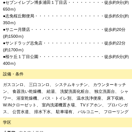
●セブンイレブン博多浦田１丁目店・・・・・・・・・徒歩約9分(約
650ｍ)
●志免桜丘郵便局・・・・・・・・・・・・・・・・・徒歩約5分(約
350ｍ)
●サニー月隈店・・・・・・・・・・・・・・・・・・徒歩約20分
(約1500ｍ)
●サンドラッグ志免店・・・・・・・・・・・・・・・徒歩約22分
(約1700ｍ)
●桜ケ丘１丁目公園・・・・・・・・・・・・・・・・徒歩約5分(約
400ｍ)
設備・条件
ガスコンロ
三口コンロ
システムキッチン
カウンターキッチ
ン
食器洗い乾燥機
給湯
洗髪洗面化粧台
独立洗面台
シャ
ワー
浴室乾燥機
バス・トイレ別
温水洗浄便座
床下収納
W.INクローゼット
室内洗濯機置き場
TVドアホン
プロパンガ
ス
公営水道
排水下水
駐車場有
バルコニー
フローリング
学区