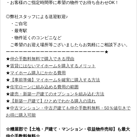
・お客様のご指定時間帯に希望の物件でお待ち合わせOK！
◎弊社スタッフによる送迎歓迎♪
・ご自宅
・最寄駅
・物件近くのコンビニなど
ご希望のお迎え場所等ございましたらお気軽にご相談下さい。
ーーーーーーーーーーーーーーーーーーーーーーー★
★
仲介手数料無料で購入できる理由
★
賃貸にはないマイホームを購入するメリット
★
マイホーム購入にかかる費用
★
【事前準備】マイホームを確実に購入する方法
★
住宅ローンに組み込める費用の範囲
★
建売・新築一戸建てのオプションを組み込む方法
★
【新築一戸建て】ひとめでわかる購入の流れ
★
中古マンション・中古戸建ても仲介手数料無料・50％値引きで
お得に購入可能
☆糟屋郡
で【土地・戸建て・マンション・収益物件売却】も最大
仲介手数料無料☆