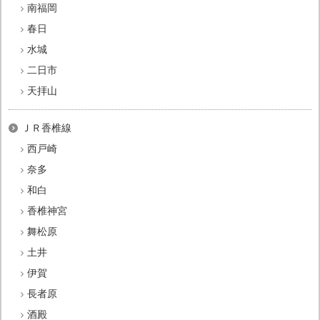
南福岡
春日
水城
二日市
天拝山
ＪＲ香椎線
西戸崎
奈多
和白
香椎神宮
舞松原
土井
伊賀
長者原
酒殿