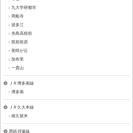
九大学研都市
周船寺
波多江
糸島高校前
筑前前原
美咲が丘
加布里
一貴山
ＪＲ博多南線
博多南
ＪＲ久大本線
南久留米
西鉄貝塚線