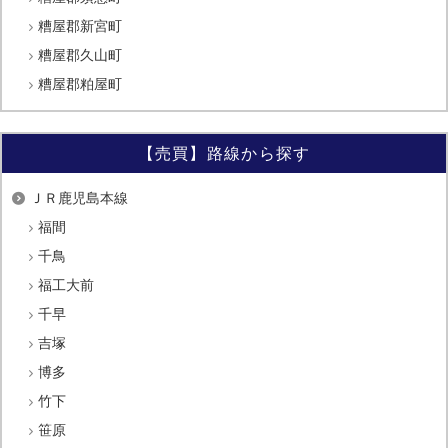
糟屋郡新宮町
糟屋郡久山町
糟屋郡粕屋町
【売買】路線から探す
ＪＲ鹿児島本線
福間
千鳥
福工大前
千早
吉塚
博多
竹下
笹原