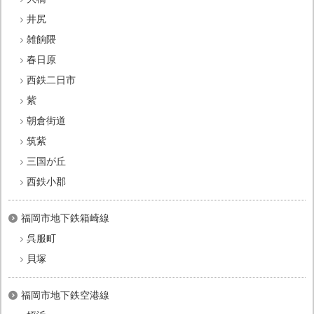
井尻
雑餉隈
春日原
西鉄二日市
紫
朝倉街道
筑紫
三国が丘
西鉄小郡
福岡市地下鉄箱崎線
呉服町
貝塚
福岡市地下鉄空港線