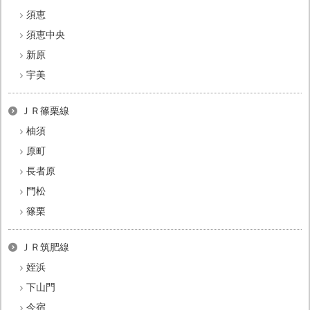
須恵
須恵中央
新原
宇美
ＪＲ篠栗線
柚須
原町
長者原
門松
篠栗
ＪＲ筑肥線
姪浜
下山門
今宿