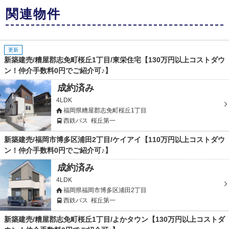
関連物件
更新
新築建売/糟屋郡志免町桜丘1丁目/東栄住宅【130万円以上コストダウ
ン！仲介手数料0円でご紹介可♪】
成約済み
4LDK
福岡県糟屋郡志免町桜丘1丁目
西鉄バス
桜丘第一
新築建売/福岡市博多区浦田2丁目/ケイアイ【110万円以上コストダウ
ン！仲介手数料0円でご紹介可♪】
成約済み
4LDK
福岡県福岡市博多区浦田2丁目
西鉄バス
桜丘第一
新築建売/糟屋郡志免町桜丘1丁目/よかタウン【130万円以上コストダ