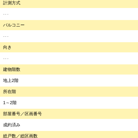
計測方式
---
バルコニー
---
向き
---
建物階数
地上2階
所在階
1～2階
部屋番号／区画番号
成約済み
総戸数／総区画数