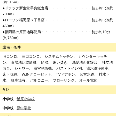
(約915ｍ)
●ドラッグ新生堂早良飯倉店・・・・・・・・・・・・徒歩約9分(約
700ｍ)
●ローソン福岡原６丁目店・・・・・・・・・・・・・徒歩約6分(約
460ｍ)
●福岡星の原団地郵便局・・・・・・・・・・・・・・徒歩約10分
(約730ｍ)
設備・条件
IHコンロ
三口コンロ
システムキッチン
カウンターキッチ
ン
食器洗い乾燥機
給湯
追い焚き
洗髪洗面化粧台
独立洗
面台
シャワー
浴室乾燥機
バス・トイレ別
温水洗浄便座
床下収納
W.INクローゼット
TVドアホン
公営水道
排水下
水
駐車場有
バルコニー
フローリング
オール電化
学区
小学校
飯原小学校
中学校
原中学校