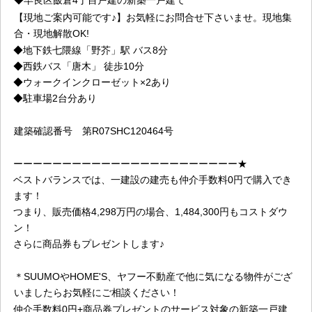
◆
早良区飯倉4丁目戸建
の新築一戸建て
【現地ご案内可能です♪】お気軽にお問合せ下さいませ。現地集
合・現地解散OK!
◆
地下鉄七隈線「野芥」駅 バス8分
◆西鉄バス「唐木」 徒歩10分
◆
ウォークインクローゼット×2あり
◆駐車場2台分あり
建築確認番号
第R07SHC120464号
ーーーーーーーーーーーーーーーーーーーーーーー★
ベストバランスでは、一建設の建売も仲介手数料0円で購入でき
ます！
つまり、販売価格4,298万円の場合、1,484,300円もコストダウ
ン！
さらに商品券もプレゼントします♪
＊SUUMOやHOME'S、ヤフー不動産で他に気になる物件がござ
いましたらお気軽にご相談ください！
仲介手数料0円+商品券プレゼントのサービス対象の新築一戸建