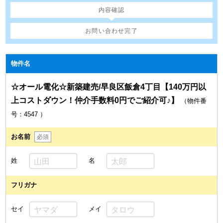
内容確認
お問い合わせ完了
物件名
☆オール電化☆新築建売/早良区飯倉4丁目【140万円以
上コストダウン！仲介手数料0円でご紹介可♪】
（物件番
号：4547
）
お名前
必須
姓
名
フリガナ
セイ
メイ