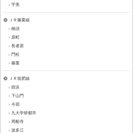
宇美
ＪＲ篠栗線
柚須
原町
長者原
門松
篠栗
ＪＲ筑肥線
姪浜
下山門
今宿
九大学研都市
周船寺
波多江