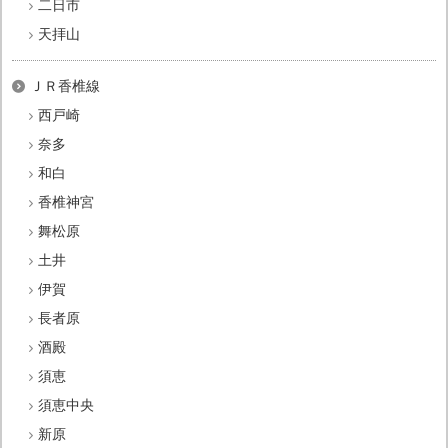
二日市
天拝山
ＪＲ香椎線
西戸崎
奈多
和白
香椎神宮
舞松原
土井
伊賀
長者原
酒殿
須恵
須恵中央
新原