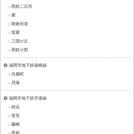
西鉄二日市
紫
朝倉街道
筑紫
三国が丘
西鉄小郡
福岡市地下鉄箱崎線
呉服町
貝塚
福岡市地下鉄空港線
姪浜
室見
藤崎
西新