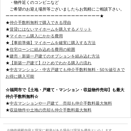
・物件近くのコンビニなど
ご希望のお迎え場所等ございましたらお気軽にご相談下さい。
ーーーーーーーーーーーーーーーーーーーーーーー★
★
仲介手数料無料で購入できる理由
★
賃貸にはないマイホームを購入するメリット
★
マイホーム購入にかかる費用
★
【事前準備】マイホームを確実に購入する方法
★
住宅ローンに組み込める費用の範囲
★
建売・新築一戸建てのオプションを組み込む方法
★
【新築一戸建て】ひとめでわかる購入の流れ
★
中古マンション・中古戸建ても仲介手数料無料・50％値引きで
お得に購入可能
☆福岡市
で【土地・戸建て・マンション・収益物件売却】も最大
仲介手数料無料☆
★
中古マンションや一戸建て 売却も仲介手数料最大無料
★
収益物件や土地の売却も仲介手数料最大無料
物件掲載内容と現況に相違がある場合は現況を優先といたします。