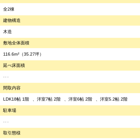
全2棟
建物構造
木造
敷地全体面積
116.6m²
（35.27坪）
延べ床面積
---
間取内容
LDK18帖 1階
洋室7帖 2階
洋室6帖 2階
洋室5.2帖 2階
駐車場
---
取引態様