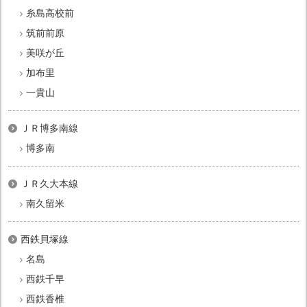
糸島高校前
筑前前原
美咲が丘
加布里
一貴山
ＪＲ博多南線
博多南
ＪＲ久大本線
南久留米
西鉄貝塚線
名島
西鉄千早
西鉄香椎