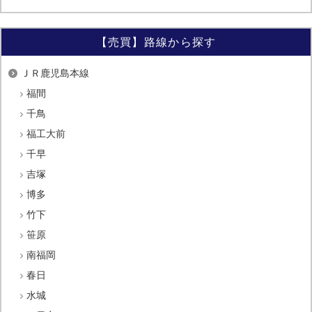
【売買】路線から探す
ＪＲ鹿児島本線
福間
千鳥
福工大前
千早
吉塚
博多
竹下
笹原
南福岡
春日
水城