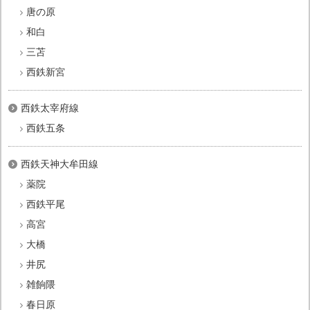
唐の原
和白
三苫
西鉄新宮
西鉄太宰府線
西鉄五条
西鉄天神大牟田線
薬院
西鉄平尾
高宮
大橋
井尻
雑餉隈
春日原