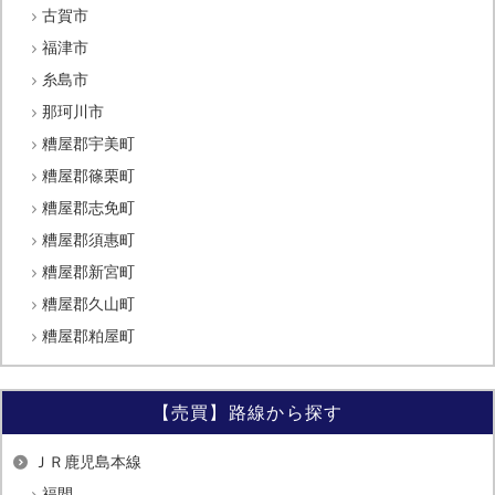
古賀市
福津市
糸島市
那珂川市
糟屋郡宇美町
糟屋郡篠栗町
糟屋郡志免町
糟屋郡須惠町
糟屋郡新宮町
糟屋郡久山町
糟屋郡粕屋町
【売買】路線から探す
ＪＲ鹿児島本線
福間