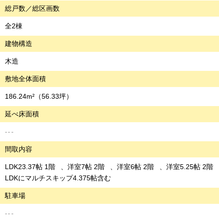
総戸数／総区画数
全2棟
建物構造
木造
敷地全体面積
186.24m²
（56.33坪）
延べ床面積
---
間取内容
LDK23.37帖 1階
洋室7帖 2階
洋室6帖 2階
洋室5.25帖 2階
LDKにマルチスキップ4.375帖含む
駐車場
---