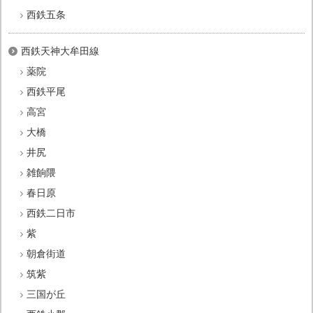
西鉄五条
西鉄天神大牟田線
薬院
西鉄平尾
高宮
大橋
井尻
雑餉隈
春日原
西鉄二日市
紫
朝倉街道
筑紫
三国が丘