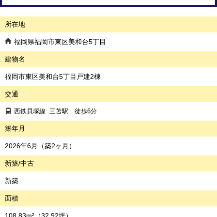
所在地
福岡県福岡市東区美和台5丁目
建物名
福岡市東区美和台5丁目戸建2棟
交通
西鉄貝塚線
三苫駅
徒歩6分
築年月
2026年6月（築2ヶ月）
新築/中古
新築
面積
108.83m²
（32.92坪）