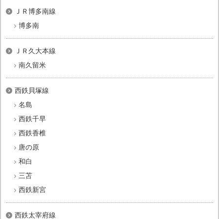
ＪＲ博多南線
博多南
ＪＲ久大本線
南久留米
西鉄貝塚線
名島
西鉄千早
西鉄香椎
唐の原
和白
三苫
西鉄新宮
西鉄太宰府線