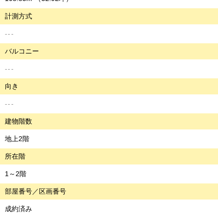
計測方式
---
バルコニー
---
向き
---
建物階数
地上2階
所在階
1～2階
部屋番号／区画番号
成約済み