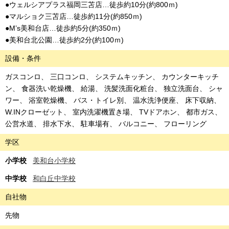
●ウェルシアプラス福岡三苫店…徒歩約10分(約800ｍ)
●マルショク三苫店…徒歩約11分(約850ｍ)
●M’s美和台店…徒歩約5分(約350ｍ)
●美和台北公園…徒歩約2分(約100ｍ)
設備・条件
ガスコンロ
三口コンロ
システムキッチン
カウンターキッチ
ン
食器洗い乾燥機
給湯
洗髪洗面化粧台
独立洗面台
シャ
ワー
浴室乾燥機
バス・トイレ別
温水洗浄便座
床下収納
W.INクローゼット
室内洗濯機置き場
TVドアホン
都市ガス
公営水道
排水下水
駐車場有
バルコニー
フローリング
学区
小学校
美和台小学校
中学校
和白丘中学校
自社物
先物