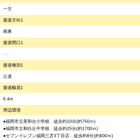
一方
接道方向1
南東
接道間口1
---
接道種別1
公道
接道幅員1
6.4m
周辺環境
●福岡市立美和台小学校…徒歩約10分(約750ｍ)
●福岡市立和白丘中学校…徒歩約25分(約1700ｍ)
●セブンイレブン福岡三苫3丁目店…徒歩約8分(約600ｍ)