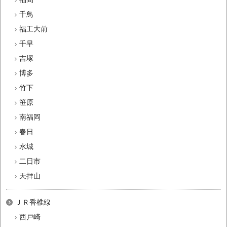
千鳥
福工大前
千早
吉塚
博多
竹下
笹原
南福岡
春日
水城
二日市
天拝山
ＪＲ香椎線
西戸崎