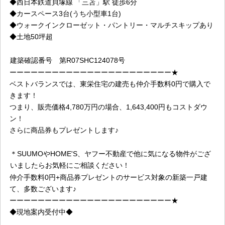
◆
西日本鉄道貝塚線 「三苫」駅 徒歩6分
◆
カースペース3台(うち小型車1台)
◆
ウォークインクローゼット・パントリー・マルチスキップあり
◆土地50坪超
建築確認番号
第R07SHC124078号
ーーーーーーーーーーーーーーーーーーーーーーー★
ベストバランスでは、
東栄住宅
の建売も仲介手数料0円で購入で
きます！
つまり、販売価格4,780万円の場合、1,643,400円もコストダウ
ン！
さらに商品券もプレゼントします♪
＊SUUMOやHOME'S、ヤフー不動産で他に気になる物件がござ
いましたらお気軽にご相談ください！
仲介手数料0円+商品券プレゼントのサービス対象の新築一戸建
て、多数ございます♪
ーーーーーーーーーーーーーーーーーーーーーーー★
◆現地案内受付中◆