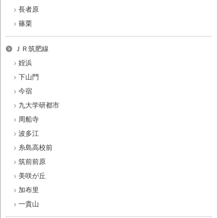
長者原
篠栗
ＪＲ筑肥線
姪浜
下山門
今宿
九大学研都市
周船寺
波多江
糸島高校前
筑前前原
美咲が丘
加布里
一貴山