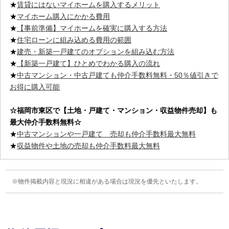
★
賃貸にはないマイホームを購入するメリット
★
マイホーム購入にかかる費用
★
【事前準備】マイホームを確実に購入する方法
★
住宅ローンに組み込める費用の範囲
★
建売・新築一戸建てのオプションを組み込む方法
★
【新築一戸建て】ひとめでわかる購入の流れ
★
中古マンション・中古戸建ても仲介手数料無料・50％値引きで
お得に購入可能
☆福岡市東区
で【土地・戸建て・マンション・収益物件売却】も
最大仲介手数料無料☆
★
中古マンションや一戸建て 売却も仲介手数料最大無料
★
収益物件や土地の売却も仲介手数料最大無料
物件掲載内容と現況に相違がある場合は現況を優先といたします。