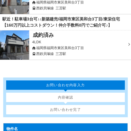
福岡県福岡市東区美和台3丁目
西鉄貝塚線
三苫駅
駅近！駐車場3台可♪♪新築建売/福岡市東区美和台3丁目/東栄住宅
【160万円以上コストダウン！仲介手数料0円でご紹介可♪】
成約済み
4LDK
福岡県福岡市東区美和台3丁目
西鉄貝塚線
三苫駅
お問い合わせ内容入力
内容確認
お問い合わせ完了
物件名