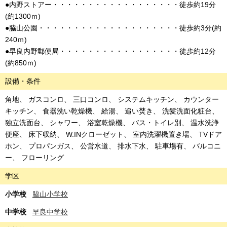
●内野ストアー・・・・・・・・・・・・・・・・・・徒歩約19分
(約1300ｍ)
●脇山公園・・・・・・・・・・・・・・・・・・・・徒歩約3分(約
240ｍ)
●早良内野郵便局・・・・・・・・・・・・・・・・・徒歩約12分
(約850ｍ)
設備・条件
角地
ガスコンロ
三口コンロ
システムキッチン
カウンター
キッチン
食器洗い乾燥機
給湯
追い焚き
洗髪洗面化粧台
独立洗面台
シャワー
浴室乾燥機
バス・トイレ別
温水洗浄
便座
床下収納
W.INクローゼット
室内洗濯機置き場
TVドア
ホン
プロパンガス
公営水道
排水下水
駐車場有
バルコニ
ー
フローリング
学区
小学校
脇山小学校
中学校
早良中学校