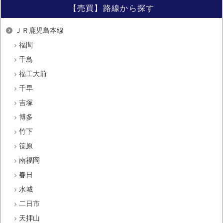
【売買】路線から探す
ＪＲ鹿児島本線
福間
千鳥
福工大前
千早
吉塚
博多
竹下
笹原
南福岡
春日
水城
二日市
天拝山