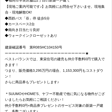
◆福岡市早良区脇山2丁目の新築一戸建て
【現地ご案内可能です♪】お気軽にお問合せ下さいませ。現地集
合・現地解散OK!
◆
西鉄バス「谷」停 徒歩5分
◆カースペース
2台
◆南向き日当たり良好
◆ウォークインクローゼット
あり
建築確認番号
第R08SHC104150号
ーーーーーーーーーーーーーーーーーーーーーーー★
ベストバランスでは、東栄住宅の建売も仲介手数料0円で購入で
きます！
つまり、販売価格3,295万円の場合、1,153,300円もコストダウ
ン！
さらに商品券もプレゼントします♪
＊SUUMOやHOME'S、ヤフー不動産で他に気になる物件がござ
いましたらお気軽にご相談ください！
仲介手数料0円+商品券プレゼントのサービス対象の新築一戸建
て、多数ございます♪