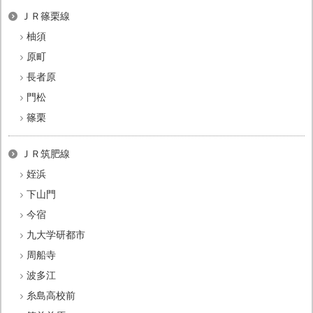
ＪＲ篠栗線
柚須
原町
長者原
門松
篠栗
ＪＲ筑肥線
姪浜
下山門
今宿
九大学研都市
周船寺
波多江
糸島高校前