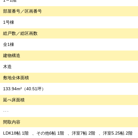
1～2階
部屋番号／区画番号
1号棟
総戸数／総区画数
全1棟
建物構造
木造
敷地全体面積
133.94m²
（40.51坪）
延べ床面積
---
間取内容
LDK18帖 1階
その他6帖 1階
洋室7帖 2階
洋室5.25帖 2階