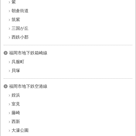
紫
朝倉街道
筑紫
三国が丘
西鉄小郡
福岡市地下鉄箱崎線
呉服町
貝塚
福岡市地下鉄空港線
姪浜
室見
藤崎
西新
大濠公園