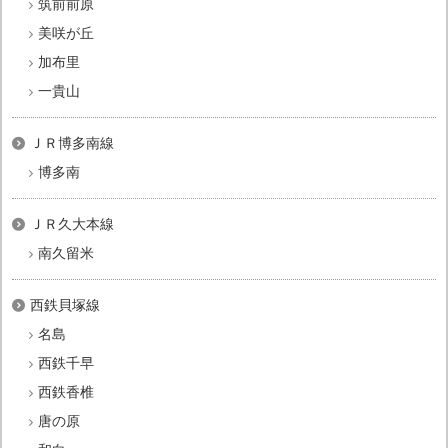
筑前前原
美咲が丘
加布里
一貴山
ＪＲ博多南線
博多南
ＪＲ久大本線
南久留米
西鉄貝塚線
名島
西鉄千早
西鉄香椎
唐の原