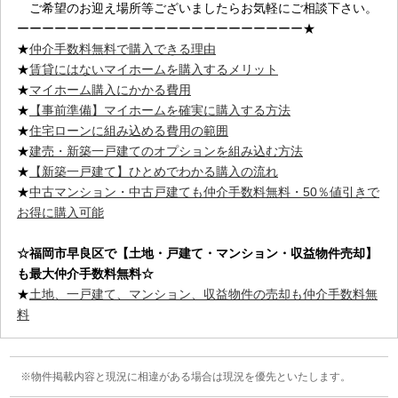
ご希望のお迎え場所等ございましたらお気軽にご相談下さい。
ーーーーーーーーーーーーーーーーーーーーーーー★
★
仲介手数料無料で購入できる理由
★
賃貸にはないマイホームを購入するメリット
★
マイホーム購入にかかる費用
★
【事前準備】マイホームを確実に購入する方法
★
住宅ローンに組み込める費用の範囲
★
建売・新築一戸建てのオプションを組み込む方法
★
【新築一戸建て】ひとめでわかる購入の流れ
★
中古マンション・中古戸建ても仲介手数料無料・50％値引きで
お得に購入可能
☆福岡市早良区
で【土地・戸建て・マンション・収益物件売却】
も最大仲介手数料無料☆
★
土地、一戸建て、マンション、収益物件の売却も仲介手数料無
料
物件掲載内容と現況に相違がある場合は現況を優先といたします。