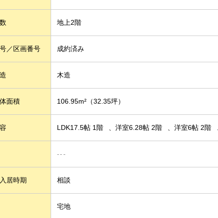
数
地上2階
号／区画番号
成約済み
造
木造
体面積
106.95m²
（32.35坪）
容
LDK17.5帖 1階
洋室6.28帖 2階
洋室6帖 2階
---
入居時期
相談
宅地