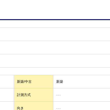
新築/中古
新築
計測方式
---
向き
---