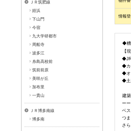
物件番
ＪＲ筑肥線
姪浜
情報登
下山門
今宿
九大学研都市
◆
糟
周船寺
【現
波多江
◆J
糸島高校前
◆カ
筑前前原
◆オ
美咲が丘
◆
土
加布里
一貴山
建
ーー
ベス
ＪＲ博多南線
つま
博多南
さら