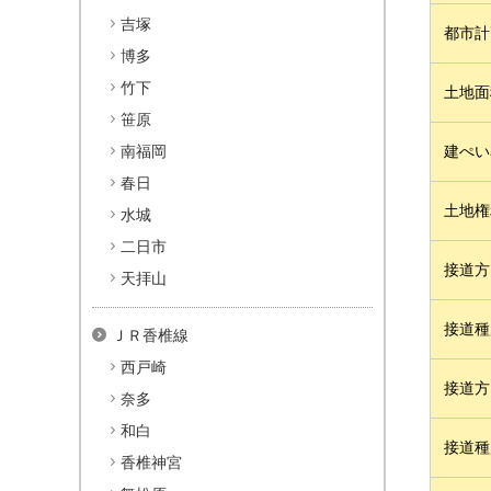
吉塚
都市計
博多
竹下
土地面
笹原
南福岡
建ぺい
春日
土地権
水城
二日市
接道方
天拝山
接道種
ＪＲ香椎線
西戸崎
接道方
奈多
和白
接道種
香椎神宮