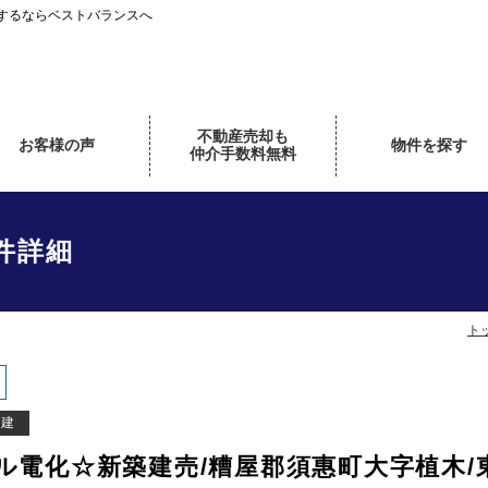
するならベストバランスへ
不動産売却も
お客様の声
物件を探す
仲介手数料無料
件詳細
ト
戸建
ル電化☆新築建売/糟屋郡須惠町大字植木/