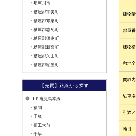
那珂川市
糟屋郡宇美町
建物階
糟屋郡篠栗町
糟屋郡志免町
部屋番
糟屋郡須惠町
建物構
糟屋郡新宮町
糟屋郡久山町
敷地全
糟屋郡粕屋町
間取内
【売買】路線から探す
駐車場
ＪＲ鹿児島本線
福間
引渡／
千鳥
福工大前
地目
千早