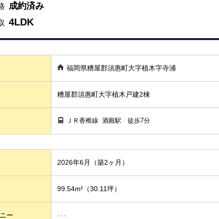
成約済み
格
4LDK
取
福岡県糟屋郡須惠町大字植木字寺浦
糟屋郡須惠町大字植木戸建2棟
ＪＲ香椎線
酒殿駅
徒歩7分
2026年6月（築2ヶ月）
99.54m²
（30.11坪）
ニー
---