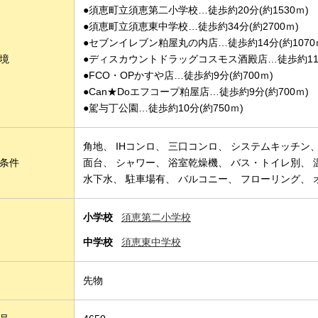
●須恵町立須恵第二小学校…徒歩約20分(約1530ｍ)
●須恵町立須恵東中学校…徒歩約34分(約2700ｍ)
●セブンイレブン粕屋丸の内店…徒歩約14分(約1070
境
●ディスカウントドラッグコスモス酒殿店…徒歩約11分
●FCO・OPかすや店…徒歩約9分(約700ｍ)
●Can★Doエフコープ粕屋店…徒歩約9分(約700ｍ)
●駕与丁公園…徒歩約10分(約750ｍ)
角地
IHコンロ
三口コンロ
システムキッチン
条件
面台
シャワー
浴室乾燥機
バス・トイレ別
水下水
駐車場有
バルコニー
フローリング
小学校
須恵第二小学校
中学校
須恵東中学校
先物