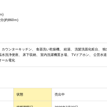
ｍ)
(約860ｍ)
カウンターキッチン
食器洗い乾燥機
給湯
洗髪洗面化粧台
独
温水洗浄便座
床下収納
室内洗濯機置き場
TVドアホン
公営水道
オール電化
状態
売出中