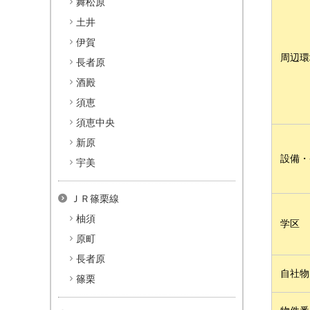
舞松原
土井
伊賀
周辺環
長者原
酒殿
須恵
須恵中央
新原
設備・
宇美
ＪＲ篠栗線
柚須
学区
原町
長者原
自社物
篠栗