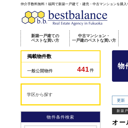
仲介手数料無料！福岡で新築一戸建て・建売・中古マンションを購入
新築一戸建ての
中古マンション・
ベストな買い方
一戸建のベストな買い方
掲載物件数
物
441
件
一般公開物件
学区から探す
更新
新築
物件条件検索
オー