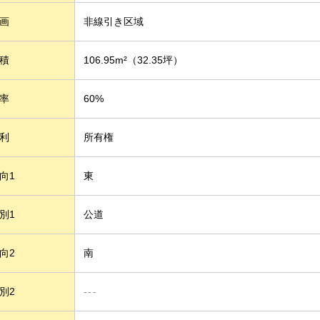
画
非線引き区域
積
106.95m²
（32.35坪）
率
60%
利
所有権
向1
東
別1
公道
向2
南
別2
---