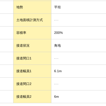
地勢
平坦
土地面積計測方式
---
容積率
200%
接道状況
角地
接道間口1
---
接道幅員1
6.1m
接道間口2
---
接道幅員2
6m