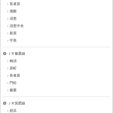
長者原
酒殿
須恵
須恵中央
新原
宇美
ＪＲ篠栗線
柚須
原町
長者原
門松
篠栗
ＪＲ筑肥線
姪浜