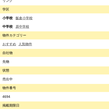
リング
学区
小学校
飯倉小学校
中学校
原中学校
物件カテゴリー
おすすめ
人気物件
自社物
先物
状態
売出中
物件番号
4694
掲載期限日