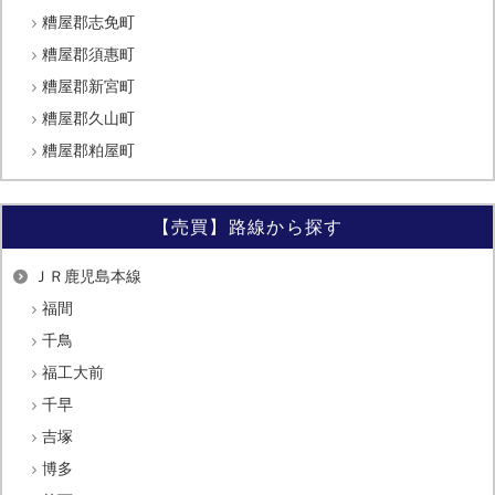
糟屋郡志免町
糟屋郡須惠町
糟屋郡新宮町
糟屋郡久山町
糟屋郡粕屋町
【売買】路線から探す
ＪＲ鹿児島本線
福間
千鳥
福工大前
千早
吉塚
博多