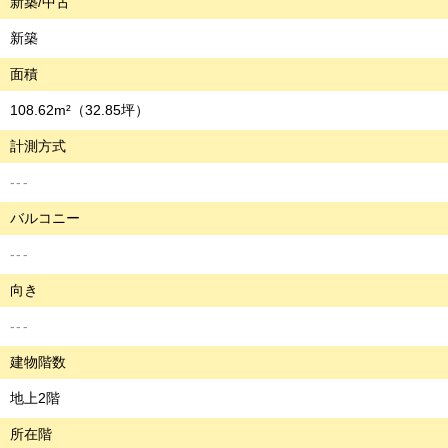
新築/中古
新築
面積
108.62m²
（32.85坪）
計測方式
---
バルコニー
---
向き
---
建物階数
地上2階
所在階