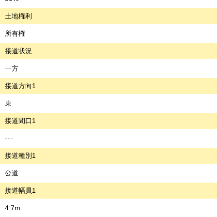
土地権利
所有権
接道状況
一方
接道方向1
東
接道間口1
---
接道種別1
公道
接道幅員1
4.7m