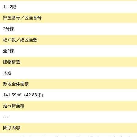
1～2階
部屋番号／区画番号
2号棟
総戸数／総区画数
全2棟
建物構造
木造
敷地全体面積
141.59m²
（42.83坪）
延べ床面積
---
間取内容