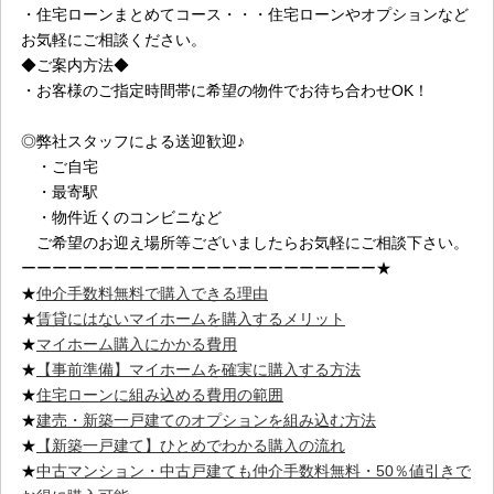
・住宅ローンまとめてコース・・・住宅ローンやオプションなど
お気軽にご相談ください。
◆ご案内方法◆
・お客様のご指定時間帯に希望の物件でお待ち合わせOK！
◎弊社スタッフによる送迎歓迎♪
・ご自宅
・最寄駅
・物件近くのコンビニなど
ご希望のお迎え場所等ございましたらお気軽にご相談下さい。
ーーーーーーーーーーーーーーーーーーーーーーー★
★
仲介手数料無料で購入できる理由
★
賃貸にはないマイホームを購入するメリット
★
マイホーム購入にかかる費用
★
【事前準備】マイホームを確実に購入する方法
★
住宅ローンに組み込める費用の範囲
★
建売・新築一戸建てのオプションを組み込む方法
★
【新築一戸建て】ひとめでわかる購入の流れ
★
中古マンション・中古戸建ても仲介手数料無料・50％値引きで