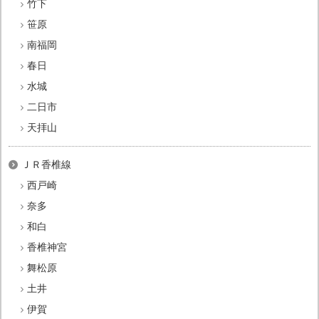
竹下
笹原
南福岡
春日
水城
二日市
天拝山
ＪＲ香椎線
西戸崎
奈多
和白
香椎神宮
舞松原
土井
伊賀