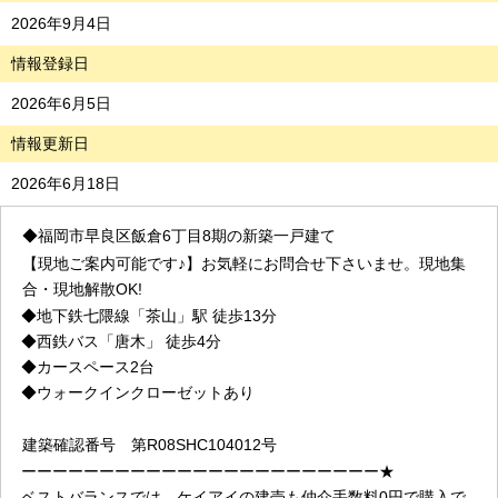
2026年9月4日
情報登録日
2026年6月5日
情報更新日
2026年6月18日
◆福岡市早良区飯倉6丁目8期の新築一戸建て
【現地ご案内可能です♪】お気軽にお問合せ下さいませ。現地集
合・現地解散OK!
◆
地下鉄七隈線「茶山」駅 徒歩13分
◆西鉄バス「唐木」
徒歩4分
◆カースペース2台
◆
ウォークインクローゼットあり
建築確認番号
第R08SHC104012号
ーーーーーーーーーーーーーーーーーーーーーーー★
ベストバランスでは、ケイアイの建売も仲介手数料0円で購入で