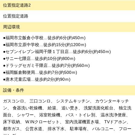
位置指定道路2
位置指定道路
周辺環境
●福岡市立飯倉小学校…徒歩約6分(約450ｍ)
●福岡市立原中学校…徒歩約15分(約1200ｍ)
●セブンイレブン福岡干隈１丁目店…徒歩約6分(約450ｍ)
●サニー七隈店…徒歩約10分(約800ｍ)
●ドラッグセガミ干隈店…徒歩約7分(約560ｍ)
●福岡飯倉郵便局…徒歩約7分(約500ｍ)
●唐木児童広場…徒歩約2分(約90ｍ)
設備・条件
ガスコンロ
三口コンロ
システムキッチン
カウンターキッチ
ン
食器洗い乾燥機
給湯
追い焚き
洗髪洗面化粧台
独立洗
面台
シャワー
浴室乾燥機
バス・トイレ別
温水洗浄便座
床下収納
W.INクローゼット
室内洗濯機置き場
TVドアホン
都市ガス
公営水道
排水下水
駐車場有
バルコニー
フロー