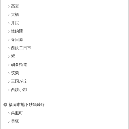
高宮
大橋
井尻
雑餉隈
春日原
西鉄二日市
紫
朝倉街道
筑紫
三国が丘
西鉄小郡
福岡市地下鉄箱崎線
呉服町
貝塚