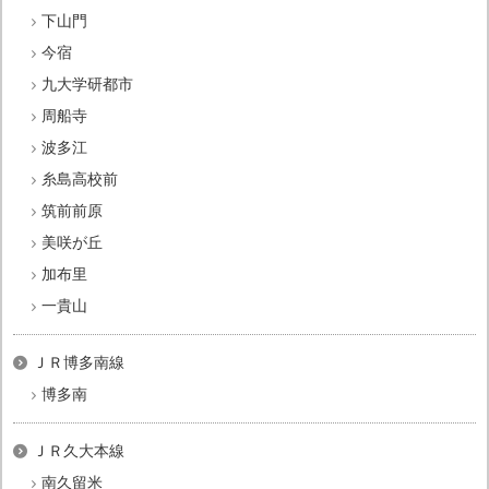
下山門
今宿
九大学研都市
周船寺
波多江
糸島高校前
筑前前原
美咲が丘
加布里
一貴山
ＪＲ博多南線
博多南
ＪＲ久大本線
南久留米