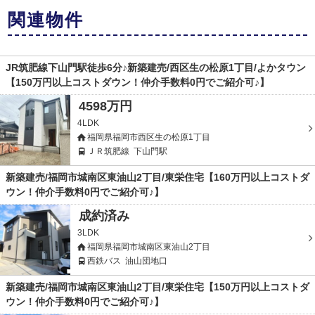
関連物件
JR筑肥線下山門駅徒歩6分♪新築建売/西区生の松原1丁目/よかタウン
【150万円以上コストダウン！仲介手数料0円でご紹介可♪】
4598万円
4LDK
福岡県福岡市西区生の松原1丁目
ＪＲ筑肥線
下山門駅
新築建売/福岡市城南区東油山2丁目/東栄住宅【160万円以上コストダ
ウン！仲介手数料0円でご紹介可♪】
成約済み
3LDK
福岡県福岡市城南区東油山2丁目
西鉄バス
油山団地口
新築建売/福岡市城南区東油山2丁目/東栄住宅【150万円以上コストダ
ウン！仲介手数料0円でご紹介可♪】