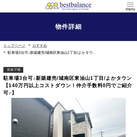
menu
物件詳細
トップページ
おすすめ
駐車場3台可♪新築建売/城南区東油山1丁目/よかタウン【140万円以上コストダウン！仲介手数料0円でご紹介可♪】
新築戸建
駐車場3台可♪新築建売/城南区東油山1丁目/よかタウン
【140万円以上コストダウン！仲介手数料0円でご紹介
可♪】