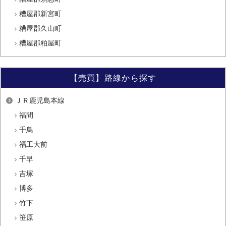
糟屋郡新宮町
糟屋郡久山町
糟屋郡粕屋町
【売買】路線から探す
ＪＲ鹿児島本線
福間
千鳥
福工大前
千早
吉塚
博多
竹下
笹原