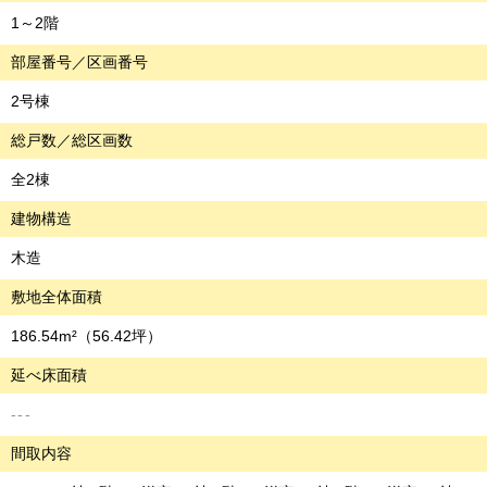
1～2階
部屋番号／区画番号
2号棟
総戸数／総区画数
全2棟
建物構造
木造
敷地全体面積
186.54m²
（56.42坪）
延べ床面積
---
間取内容