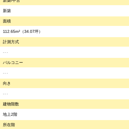
新築/中古
新築
面積
112.65m²
（34.07坪）
計測方式
---
バルコニー
---
向き
---
建物階数
地上2階
所在階