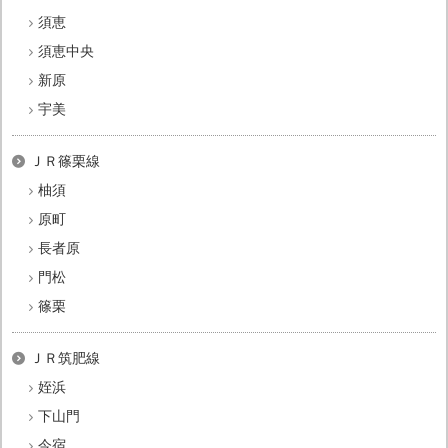
須恵
須恵中央
新原
宇美
ＪＲ篠栗線
柚須
原町
長者原
門松
篠栗
ＪＲ筑肥線
姪浜
下山門
今宿