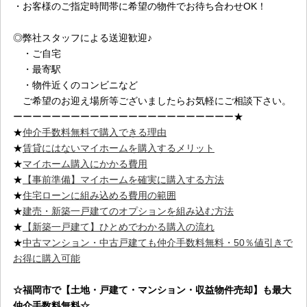
・お客様のご指定時間帯に希望の物件でお待ち合わせOK！
◎弊社スタッフによる送迎歓迎♪
・ご自宅
・最寄駅
・物件近くのコンビニなど
ご希望のお迎え場所等ございましたらお気軽にご相談下さい。
ーーーーーーーーーーーーーーーーーーーーーーー★
★
仲介手数料無料で購入できる理由
★
賃貸にはないマイホームを購入するメリット
★
マイホーム購入にかかる費用
★
【事前準備】マイホームを確実に購入する方法
★
住宅ローンに組み込める費用の範囲
★
建売・新築一戸建てのオプションを組み込む方法
★
【新築一戸建て】ひとめでわかる購入の流れ
★
中古マンション・中古戸建ても仲介手数料無料・50％値引きで
お得に購入可能
☆福岡市
で【土地・戸建て・マンション・収益物件売却】も最大
仲介手数料無料☆