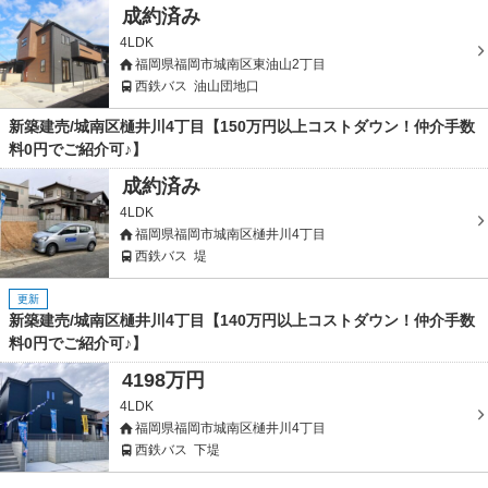
成約済み
4LDK
福岡県福岡市城南区東油山2丁目
西鉄バス
油山団地口
新築建売/城南区樋井川4丁目【150万円以上コストダウン！仲介手数
料0円でご紹介可♪】
成約済み
4LDK
福岡県福岡市城南区樋井川4丁目
西鉄バス
堤
更新
新築建売/城南区樋井川4丁目【140万円以上コストダウン！仲介手数
料0円でご紹介可♪】
4198万円
4LDK
福岡県福岡市城南区樋井川4丁目
西鉄バス
下堤