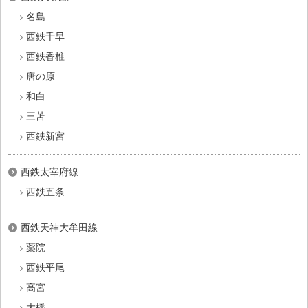
名島
西鉄千早
西鉄香椎
唐の原
和白
三苫
西鉄新宮
西鉄太宰府線
西鉄五条
西鉄天神大牟田線
薬院
西鉄平尾
高宮
大橋