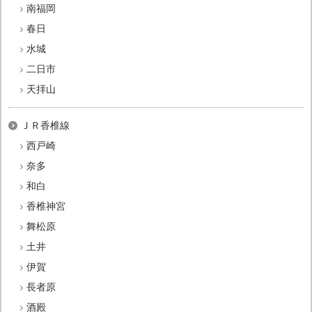
南福岡
春日
水城
二日市
天拝山
ＪＲ香椎線
西戸崎
奈多
和白
香椎神宮
舞松原
土井
伊賀
長者原
酒殿