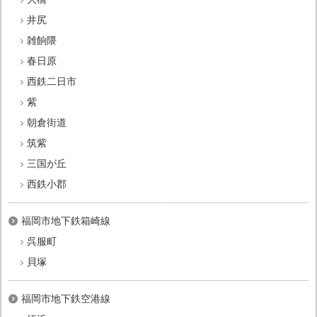
井尻
雑餉隈
春日原
西鉄二日市
紫
朝倉街道
筑紫
三国が丘
西鉄小郡
福岡市地下鉄箱崎線
呉服町
貝塚
福岡市地下鉄空港線