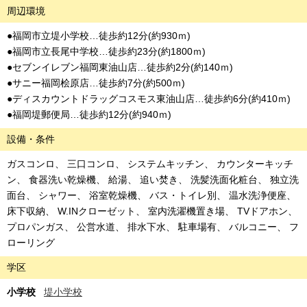
周辺環境
●福岡市立堤小学校…徒歩約12分(約930ｍ)
●福岡市立長尾中学校…徒歩約23分(約1800ｍ)
●セブンイレブン福岡東油山店…徒歩約2分(約140ｍ)
●サニー福岡桧原店…徒歩約7分(約500ｍ)
●ディスカウントドラッグコスモス東油山店…徒歩約6分(約410ｍ)
●福岡堤郵便局…徒歩約12分(約940ｍ)
設備・条件
ガスコンロ
三口コンロ
システムキッチン
カウンターキッチ
ン
食器洗い乾燥機
給湯
追い焚き
洗髪洗面化粧台
独立洗
面台
シャワー
浴室乾燥機
バス・トイレ別
温水洗浄便座
床下収納
W.INクローゼット
室内洗濯機置き場
TVドアホン
プロパンガス
公営水道
排水下水
駐車場有
バルコニー
フ
ローリング
学区
小学校
堤小学校