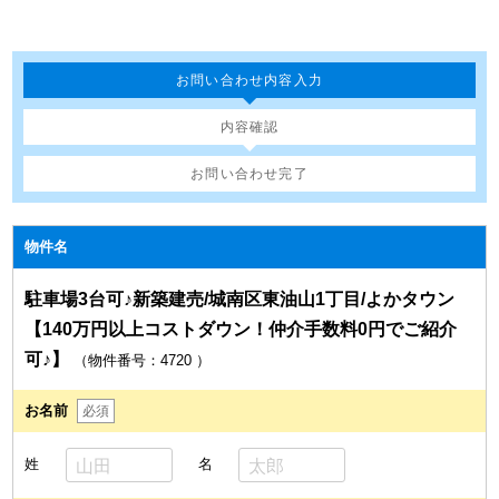
お問い合わせ内容入力
内容確認
お問い合わせ完了
物件名
駐車場3台可♪新築建売/城南区東油山1丁目/よかタウン
【140万円以上コストダウン！仲介手数料0円でご紹介
可♪】
（物件番号：4720
）
お名前
必須
姓
名