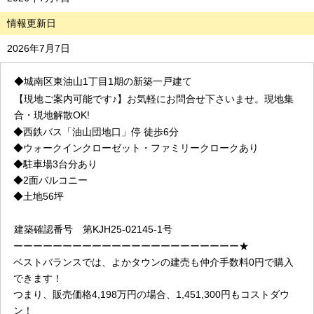
情報更新日
2026年7月7日
◆城南区東油山1丁目1期の新築一戸建て
【現地ご案内可能です♪】お気軽にお問合せ下さいませ。現地集
合・現地解散OK!
◆
西鉄バス「油山団地口
」停 徒歩6
分
◆
ウォークインクローゼット・ファミリークロークあり
◆駐車場3台分あり
◆2面バルコニー
◆土地56坪
建築確認番号
第KJH25-02145-1号
ーーーーーーーーーーーーーーーーーーーーーーー★
ベストバランスでは、よかタウンの建売も仲介手数料0円で購入
できます！
つまり、販売価格4,198万円の場合、1,451,300円もコストダウ
ン！