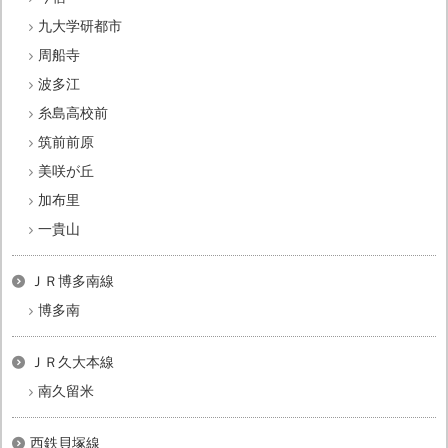
九大学研都市
周船寺
波多江
糸島高校前
筑前前原
美咲が丘
加布里
一貴山
ＪＲ博多南線
博多南
ＪＲ久大本線
南久留米
西鉄貝塚線