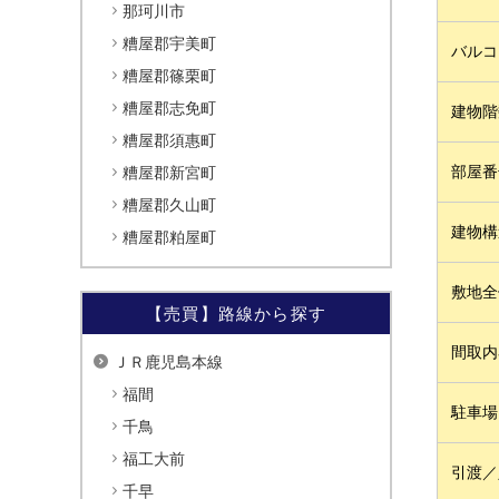
那珂川市
糟屋郡宇美町
バルコ
糟屋郡篠栗町
糟屋郡志免町
建物階
糟屋郡須惠町
部屋番
糟屋郡新宮町
糟屋郡久山町
建物構
糟屋郡粕屋町
敷地全
【売買】路線から探す
間取内
ＪＲ鹿児島本線
福間
駐車場
千鳥
福工大前
引渡／
千早