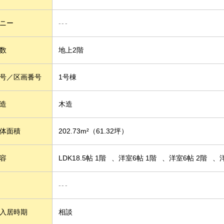
ニー
---
数
地上2階
号／区画番号
1号棟
造
木造
体面積
202.73m²
（61.32坪）
容
LDK18.5帖 1階
洋室6帖 1階
洋室6帖 2階
---
入居時期
相談