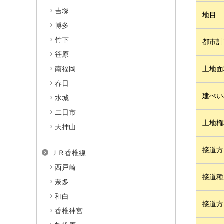
吉塚
地目
博多
竹下
都市計
笹原
南福岡
土地面
春日
建ぺい
水城
二日市
土地権
天拝山
接道方
ＪＲ香椎線
西戸崎
接道種
奈多
和白
接道方
香椎神宮