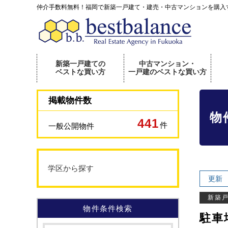
仲介手数料無料！福岡で新築一戸建て・建売・中古マンションを購入
新築一戸建ての
中古マンション・
ベストな買い方
一戸建のベストな買い方
掲載物件数
物
441
件
一般公開物件
学区から探す
更新
新築
物件条件検索
駐車