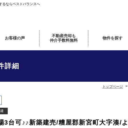
するならベストバランスへ
不動産売却も
お客様の声
物件を探す
仲介手数料無料
件詳細
トップページ
戸建
場3台可♪♪新築建売/糟屋郡新宮町大字湊