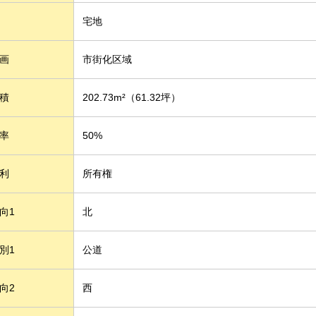
宅地
画
市街化区域
積
202.73m²
（61.32坪）
率
50%
利
所有権
向1
北
別1
公道
向2
西