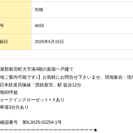
先物
号
4655
録日
2026年5月15日
屋郡新宮町大字湊4
期の新築一戸建て
地ご案内可能です♪】お気軽にお問合せ下さいませ。現地集合・現地
日本鉄道貝塚線「西鉄新宮
」駅 徒歩12分
地60坪超
ォークインクローゼット×３あり
車場3台分あり
築確認番号
第KJH25-02254-1号
ーーーーーーーーーーーーーーーーーーーーー★