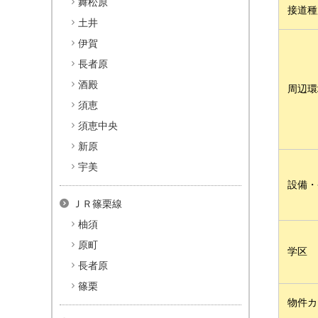
舞松原
接道種
土井
伊賀
長者原
酒殿
周辺環
須恵
須恵中央
新原
宇美
設備・
ＪＲ篠栗線
柚須
原町
学区
長者原
篠栗
物件カ