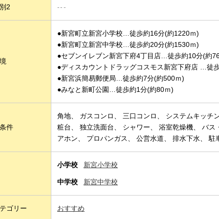
別2
---
●新宮町立新宮小学校…徒歩約16分(約1220ｍ)
●新宮町立新宮中学校…徒歩約20分(約1530ｍ)
●セブンイレブン新宮下府4丁目店…徒歩約10分(約76
境
●ディスカウントドラッグコスモス新宮下府店 …徒歩約1
●新宮浜簡易郵便局…徒歩約7分(約500ｍ)
●みなと新町公園…徒歩約1分(約80ｍ)
角地
ガスコンロ
三口コンロ
システムキッチ
条件
粧台
独立洗面台
シャワー
浴室乾燥機
バス
アホン
プロパンガス
公営水道
排水下水
駐
小学校
新宮小学校
中学校
新宮中学校
テゴリー
おすすめ