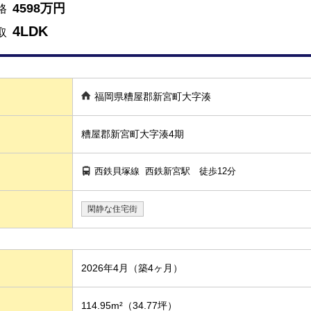
4598万円
格
4LDK
取
福岡県糟屋郡新宮町大字湊
糟屋郡新宮町大字湊4期
西鉄貝塚線
西鉄新宮駅
徒歩12分
閑静な住宅街
2026年4月（築4ヶ月）
114.95m²
（34.77坪）