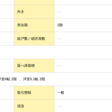
向き
---
所在階
2階
総戸数／総区画数
---
延べ床面積
---
洋室6帖 2階
洋室5.2帖 2階
取引態様
一般
現況
---