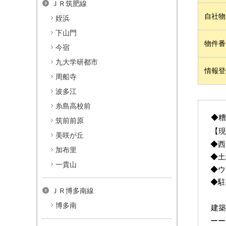
ＪＲ筑肥線
自社物
姪浜
下山門
物件番
今宿
九大学研都市
情報登
周船寺
波多江
糸島高校前
◆
糟
筑前前原
【現
美咲が丘
◆
西
加布里
◆
土
一貴山
◆
ウ
◆駐
ＪＲ博多南線
博多南
建
ーー